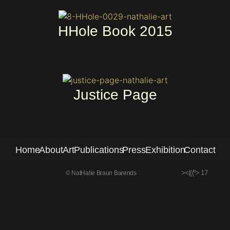
HHole Book 2015
Justice Page
Home
About
Art
Publications
Press
Exhibition
Contact
><(((º> 17
© NatHalie Braun Barends