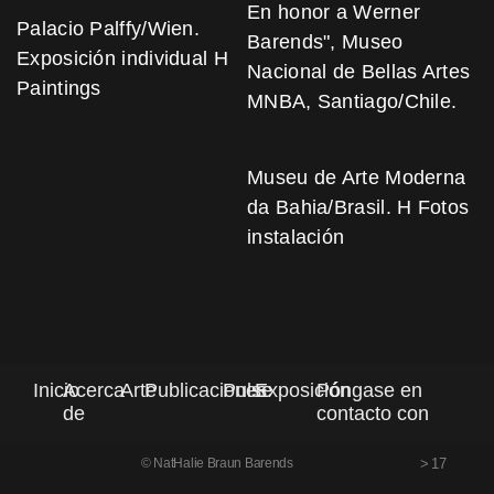
En honor a Werner
Palacio Palffy/Wien.
Barends", Museo
Exposición individual H
Nacional de Bellas Artes
Paintings
MNBA, Santiago/Chile.
Museu de Arte Moderna
da Bahia/Brasil. H Fotos
instalación
Inicio
Acerca
Arte
Publicaciones
Pulse
Exposición
Póngase en
de
contacto con
> 17
© NatHalie Braun Barends