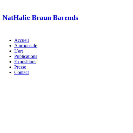
Skip
to
content
NatHalie Braun Barends
Accueil
A propos de
L'art
Publications
Expositions
Presse
Contact