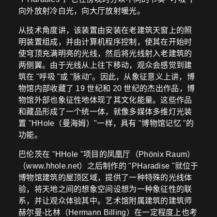
向外放射冷白光，向大厅放射暖光。
从技术角度讲，该装置由安装在老建筑天窗上的照
明装置组成，并由计算机程序控制，使其在开始时
使穹顶充满明亮的光线，然后将光线射入老建筑的
两侧翼。由于光线从上往下移动，观众会感觉到建
筑在 "呼吸 "或 "脉动"。因此，从象征意义上讲，博
物馆内部收藏了 19 世纪和 20 世纪的杰出作品，博
物馆外部也象征性地体现了其文化能量。这些作品
和藏品形成了一个统一体，就像多媒体多维灯光装
置 "HHole（曼海姆）"一样，具有 "博物馆记忆 "的
功能。
巴伦茨在 "HHole "项目的凤凰厅（Phönix Raum）
（www.hhole.net）之后制作的 "PHaradise "就位于
博物馆建筑的屋顶区域，提供了一种特殊的光线体
验，将天地之间的想象空间设想为一种象征性的联
系，并让观众体验其中。艺术馆附属建筑的建筑师
赫尔曼-比林（Hermann Billing）在一定程度上也考